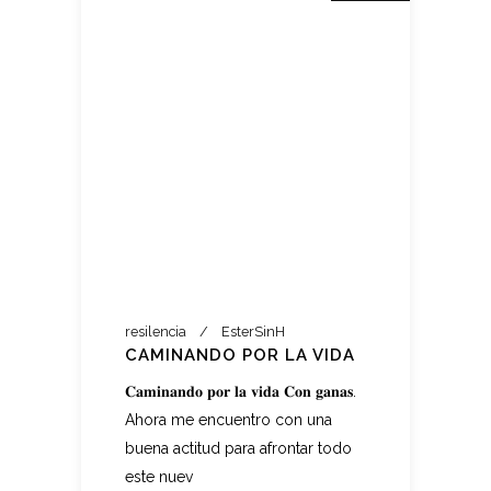
resilencia
EsterSinH
CAMINANDO POR LA VIDA
𝐂𝐚𝐦𝐢𝐧𝐚𝐧𝐝𝐨 𝐩𝐨𝐫 𝐥𝐚 𝐯𝐢𝐝𝐚 𝐂𝐨𝐧 𝐠𝐚𝐧𝐚𝐬.
Ahora me encuentro con una
buena actitud para afrontar todo
este nuev