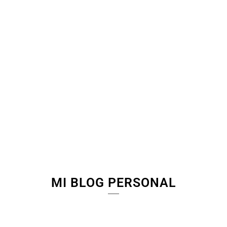
es tu
única
opción"
EsterSinH
MI BLOG PERSONAL