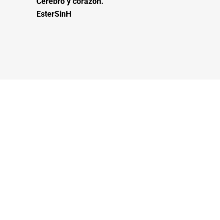
Cerebro y corazón.
EsterSinH
FRASES
POSITIVAS
Cada